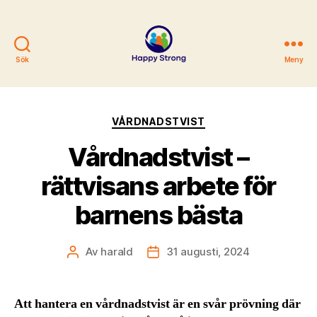
Sök
Meny
Happy
strong
Kategorier
VÅRDNADSTVIST
Vårdnadstvist –
rättvisans arbete för
barnens bästa
Av
harald
31 augusti, 2024
Inläggsförfattare
Inläggsdatum
Att hantera en vårdnadstvist är en svår prövning där