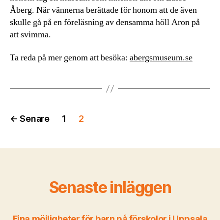
Åberg. När vännerna berättade för honom att de även
skulle gå på en föreläsning av densamma höll Aron på
att svimma.
Ta reda på mer genom att besöka:
abergsmuseum.se
Inläggsnavigering
←
Senare
1
2
Senaste inläggen
Fina möjligheter för barn på förskolor i Uppsala