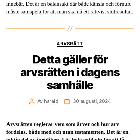
innebär. Det är en balansakt där både känsla och förnuft
måste samspela för att man ska nå ett rättvist slutresultat.
Kategorier
ARVSRÄTT
Detta gäller för
arvsrätten i dagens
samhälle
Av
harald
30 augusti, 2024
Inläggsförfattare
Inläggsdatum
Arvsrätten reglerar vem som ärver och hur arv
fördelas, både med och utan testamenten. Det är en
viktig del av juridiken. Läs hela artikeln för att få