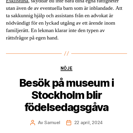
Eskilstuna
, skyddar du inte bara dina egna rättigheter
utan även de av eventuella barn som är inblandade. Att
ta sakkunnig hjälp och assistans från en advokat är
nödvändigt för en lyckad utgång av ett ärende inom
familjerätt. En lekman klarar inte den typen av
rättsfrågor på egen hand.
Kategorier
NÖJE
Besök på museum i
Stockholm blir
födelsedagsgåva
Av
Samuel
22 april, 2024
Inläggsförfattare
Inläggsdatum