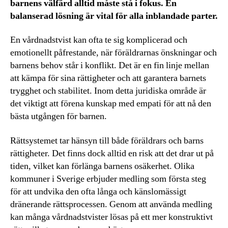
barnens välfärd alltid måste stå i fokus. En
balanserad lösning är vital för alla inblandade parter.
En vårdnadstvist kan ofta te sig komplicerad och
emotionellt påfrestande, när föräldrarnas önskningar och
barnens behov står i konflikt. Det är en fin linje mellan
att kämpa för sina rättigheter och att garantera barnets
trygghet och stabilitet. Inom detta juridiska område är
det viktigt att förena kunskap med empati för att nå den
bästa utgången för barnen.
Rättsystemet tar hänsyn till både föräldrars och barns
rättigheter. Det finns dock alltid en risk att det drar ut på
tiden, vilket kan förlänga barnens osäkerhet. Olika
kommuner i Sverige erbjuder medling som första steg
för att undvika den ofta långa och känslomässigt
dränerande rättsprocessen. Genom att använda medling
kan många vårdnadstvister lösas på ett mer konstruktivt